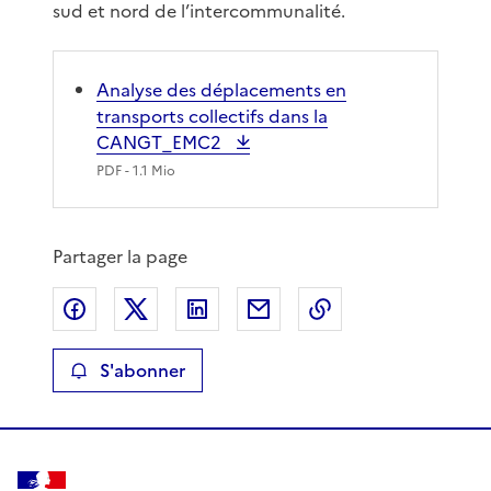
sud et nord de l’intercommunalité.
Analyse des déplacements en
transports collectifs dans la
CANGT_EMC2
PDF
- 1.1 Mio
Partager la page
Partager sur Facebook
Partager sur X
Partager sur LinkedIn
Partager par email
Copier le lien de 
S'abonner