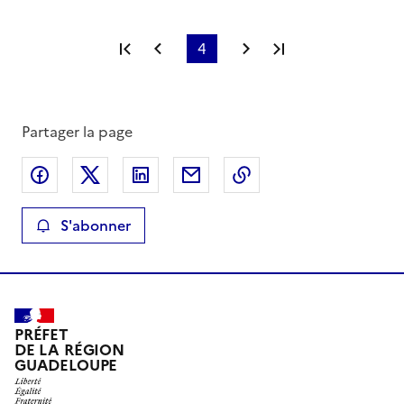
Première page
Page précédente
4
Page suivante
Dernière page
Partager la page
Partager sur Facebook
Partager sur X
Partager sur LinkedIn
Partager par email
Copier le lien de la 
S'abonner
PRÉFET
DE LA RÉGION
GUADELOUPE