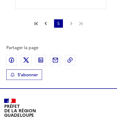
Première page
Page précédente
5
Page suivante
Dernière page
Partager la page
Partager sur Facebook
Partager sur X
Partager sur LinkedIn
Partager par email
Copier le lien de la 
S'abonner
PRÉFET
DE LA RÉGION
GUADELOUPE