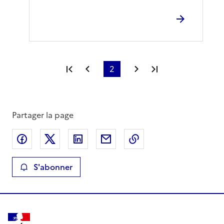
Première page
Page précédente
2
Page suivante
Dernière page
Partager la page
Partager sur Facebook
Partager sur X
Partager sur LinkedIn
Partager par email
Copier le lien de la 
S'abonner