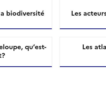
a biodiversité
Les acteur
eloupe, qu’est-
Les atl
t?
ien de la page dans le presse-papier