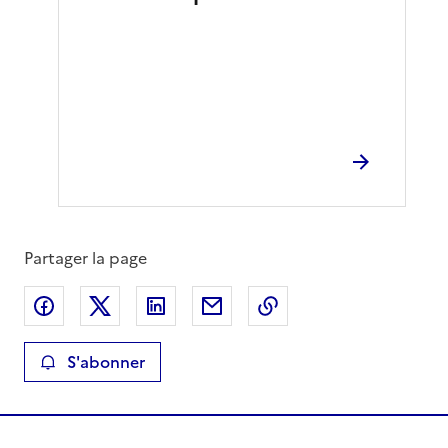
Partager la page
Partager sur Facebook
Partager sur X
Partager sur LinkedIn
Partager par email
Copier le lien de la 
S'abonner