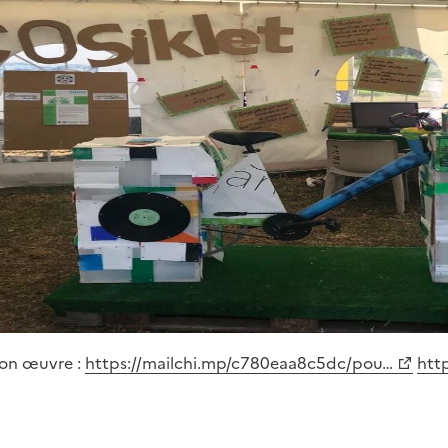
 son œuvre :
https://mailchi.mp/c780eaa8c5dc/pou…
htt