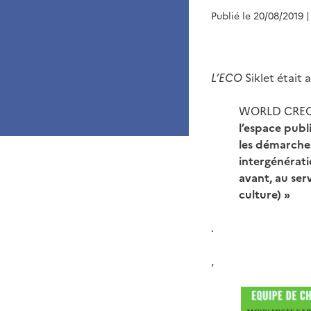
Publié le 20/08/2019
|
L’ECO
Siklet était 
WORLD CREO
l’espace publ
les démarches 
intergénérati
avant, au ser
culture) »
.
,