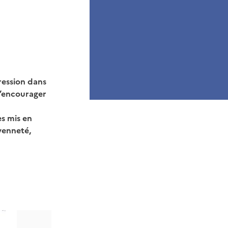
ression dans
 d’encourager
es mis en
yenneté,