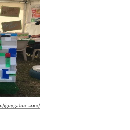
p://guygabon.com/