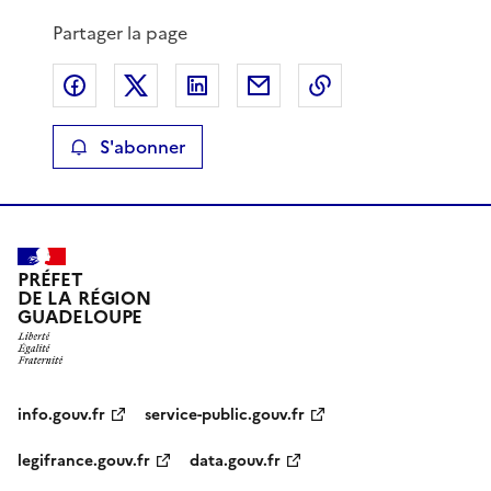
Partager la page
Partager sur Facebook
Partager sur X
Partager sur LinkedIn
Partager par email
Copier le lien de 
S'abonner
PRÉFET
DE LA RÉGION
GUADELOUPE
info.gouv.fr
service-public.gouv.fr
legifrance.gouv.fr
data.gouv.fr