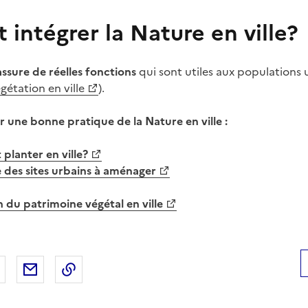
intégrer la Nature en ville?
assure de réelles fonctions
qui sont utiles aux populations 
gétation en ville
).
r une bonne pratique de la Nature en ville :
planter en ville?
e des sites urbains à aménager
on du patrimoine végétal en ville
 Facebook
er sur X
Partager sur LinkedIn
Partager par email
Copier le lien de la page dans le presse-pap