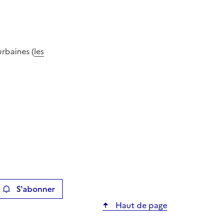
urbaines (
les
S'abonner
ier
Haut de page