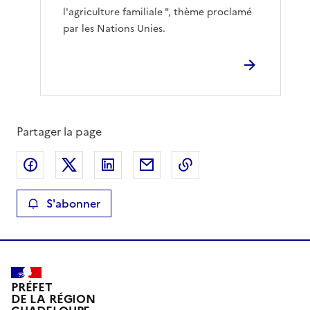
l'agriculture familiale ", thème proclamé
par les Nations Unies.
Partager la page
Partager sur Facebook
Partager sur X
Partager sur LinkedIn
Partager par email
Copier le lien de la 
S'abonner
PRÉFET
DE LA RÉGION