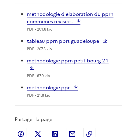
methodologie d elaboration du pprn
communes revisees
PDF
- 201.8 kio
tableau pprn pprs guadeloupe
PDF
- 207.5 kio
methodologie pprn petit bourg 2 1
PDF
- 67.9 kio
methodologie ppr
PDF
- 21.8 kio
Partager la page
Partager sur Facebook
Partager sur X
Partager sur LinkedIn
Partager par email
Copier le lien de 