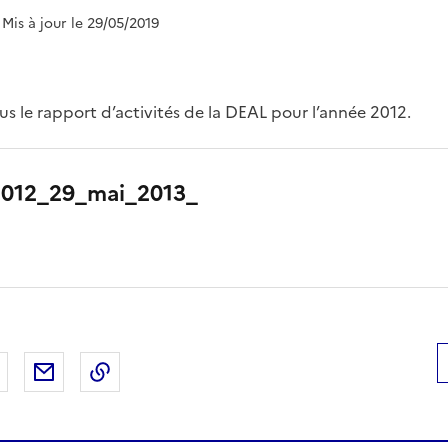
 Mis à jour le 29/05/2019
us le rapport d’activités de la DEAL pour l’année 2012.
012_29_mai_2013_
 Facebook
er sur X
Partager sur LinkedIn
Partager par email
Copier le lien de la page dans le presse-pap