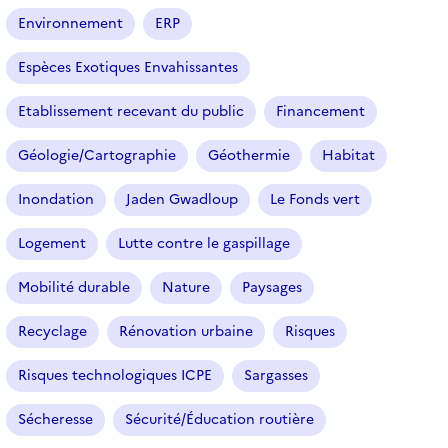
o
Environnement
ERP
n
n
Espèces Exotiques Envahissantes
é
Etablissement recevant du public
Financement
)
Géologie/Cartographie
Géothermie
Habitat
Inondation
Jaden Gwadloup
Le Fonds vert
Logement
Lutte contre le gaspillage
Mobilité durable
Nature
Paysages
Recyclage
Rénovation urbaine
Risques
Risques technologiques ICPE
Sargasses
Sécheresse
Sécurité/Éducation routière