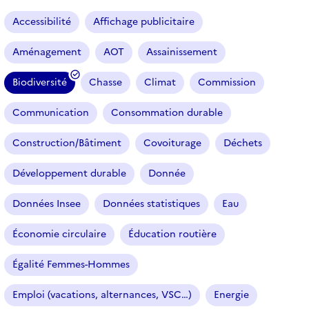
a
r
Accessibilité
Affichage publicitaire
t
i
Aménagement
AOT
Assainissement
c
l
Biodiversité
Chasse
Climat
Commission
e
(
s
f
Communication
Consommation durable
i
l
Construction/Bâtiment
Covoiturage
Déchets
t
r
Développement durable
Donnée
e
Données Insee
Données statistiques
Eau
s
é
Économie circulaire
Éducation routière
l
e
Égalité Femmes-Hommes
c
t
Emploi (vacations, alternances, VSC…)
Energie
i