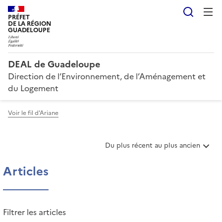
Reche
PRÉFET
DE LA RÉGION
GUADELOUPE
DEAL de Guadeloupe
Direction de l’Environnement, de l’Aménagement et
du Logement
Voir le fil d'Ariane
T
Du plus récent au plus ancien
r
i
Articles
e
r
l
e
Filtrer les articles
s