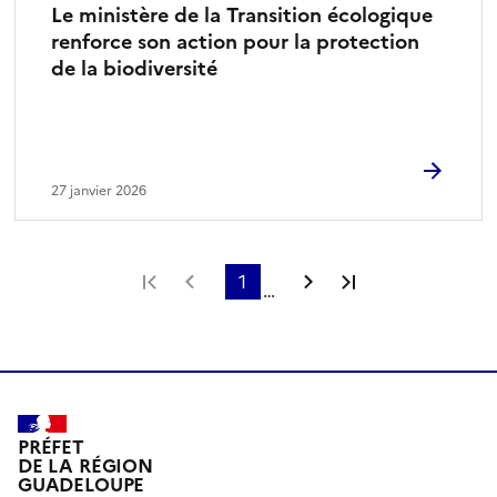
Le ministère de la Transition écologique
renforce son action pour la protection
de la biodiversité
27 janvier 2026
Première page
Page précédente
1
Page suivante
Dernière page
…
PRÉFET
DE LA RÉGION
GUADELOUPE