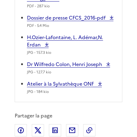
PDF
- 287 kio
Dossier de presse CFCS_2016-pdf
PDF
- 5.4 Mio
H.Ozier-Lafontaine, L. Adémar,N.
Erdan
JPG
- 157.3 kio
Dr Wilfredo Colon, Henri Joseph
JPG
- 127.7 kio
Atelier à la Sylvathèque ONF
JPG
- 184 kio
Partager la page
Partager sur Facebook
Partager sur X
Partager sur LinkedIn
Partager par email
Copier le lien de 