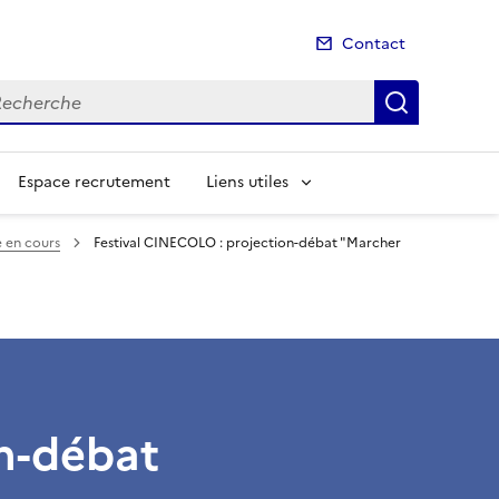
Contact
cherche
Recherch
Espace recrutement
Liens utiles
 en cours
Festival CINECOLO : projection-débat "Marcher
on-débat