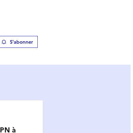
S'abonner
ier
RPN à