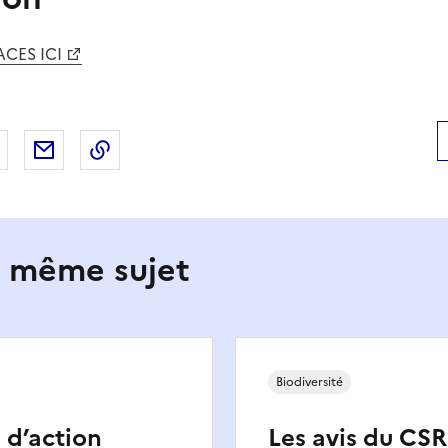
CES ICI
 Facebook
er sur X
Partager sur LinkedIn
Partager par email
Copier le lien de la page dans le presse-pap
e même sujet
Biodiversité
l d’action
Les avis du CS