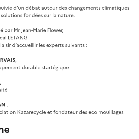
 suivie d’un débat autour des changements climatiques
olutions fondées sur la nature.
é par Mr Jean-Marie Flower,
scal LETANG
aisir d’accueillir les experts suivants :
ERVAIS
,
ppement durable startégique
,
sité
AN
,
ociation Kazarecycle et fondateur des eco mouillages
me