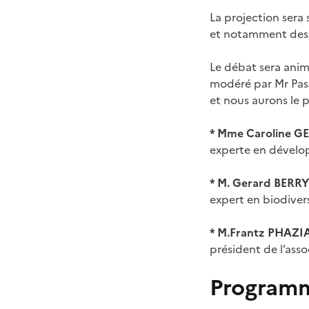
La projection sera
et notamment des s
Le débat sera anim
modéré par Mr Pa
et nous aurons le pl
* Mme Caroline G
experte en dévelo
* M. Gerard BERRY
expert en biodiver
* M.Frantz PHAZI
président de l’ass
Program