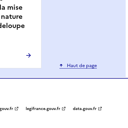
la mise
 nature
adeloupe
Haut de page
gouv.fr
legifrance.gouv.fr
data.gouv.fr