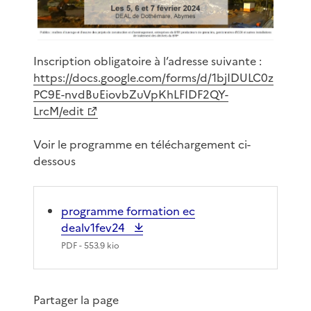
Inscription obligatoire à l’adresse suivante :
https://docs.google.com/forms/d/1bjIDULC0z
PC9E-nvdBuEiovbZuVpKhLFIDF2QY-
LrcM/edit
Voir le programme en téléchargement ci-
dessous
programme formation ec
dealv1fev24
PDF
- 553.9 kio
Partager la page