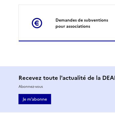
u
a
Demandes de subventions
d
pour associations
e
l
o
u
M
Recevez toute l'actualité de la DE
p
i
Abonnez-vous
e
s
Je m’abonne
e