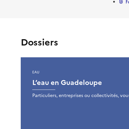
o
F
c
i
a
Dossiers
u
x
EAU
L’eau en Guadeloupe
Particuliers, entreprises ou collectivités, v