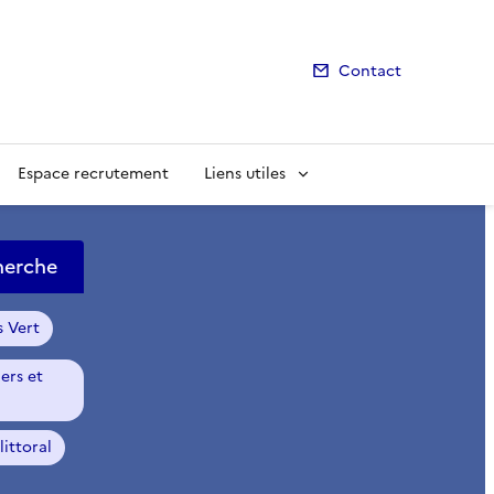
Contact
Espace recrutement
Liens utiles
herche
s Vert
ers et
ittoral