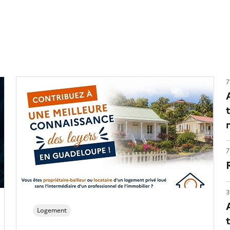
7
7
3
Logement