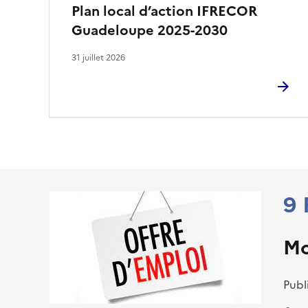
e
Plan local d’action IFRECOR
n
Guadeloupe 2025-2030
s
31 juillet 2026
r
é
s
e
a
9
u
Mo
x
s
Publ