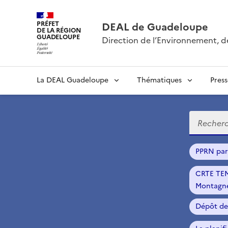
PRÉFET
DEAL de Guadeloupe
DE LA RÉGION
GUADELOUPE
Direction de l’Environnement, 
La DEAL Guadeloupe
Thématiques
Pres
Recherch
PPRN pa
CRTE TEM
Montagne
Dépôt de 