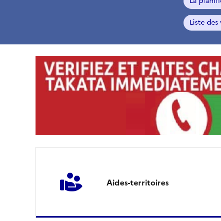
La planif
Liste des
D
E
A
L
d
e
Aides-territoires
G